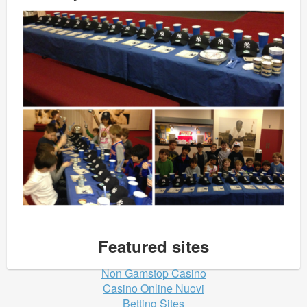
Featured sites
Non Gamstop Casino
Casino Online Nuovi
Betting Sites