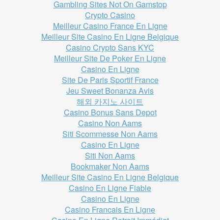
Gambling Sites Not On Gamstop
Crypto Casino
Meilleur Casino France En Ligne
Meilleur Site Casino En Ligne Belgique
Casino Crypto Sans KYC
Meilleur Site De Poker En Ligne
Casino En Ligne
Site De Paris Sportif France
Jeu Sweet Bonanza Avis
해외 카지노 사이트
Casino Bonus Sans Depot
Casino Non Aams
Siti Scommesse Non Aams
Casino En Ligne
Siti Non Aams
Bookmaker Non Aams
Meilleur Site Casino En Ligne Belgique
Casino En Ligne Fiable
Casino En Ligne
Casino Francais En Ligne